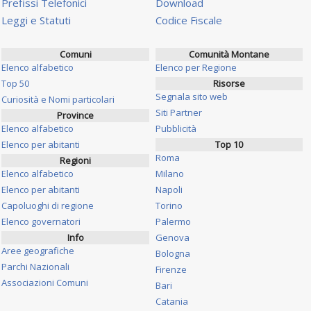
Prefissi Telefonici
Download
Leggi e Statuti
Codice Fiscale
Comuni
Comunità Montane
Elenco alfabetico
Elenco per Regione
Top 50
Risorse
Segnala sito web
Curiosità e Nomi particolari
Siti Partner
Province
Elenco alfabetico
Pubblicità
Elenco per abitanti
Top 10
Roma
Regioni
Elenco alfabetico
Milano
Elenco per abitanti
Napoli
Capoluoghi di regione
Torino
Elenco governatori
Palermo
Info
Genova
Aree geografiche
Bologna
Parchi Nazionali
Firenze
Associazioni Comuni
Bari
Catania