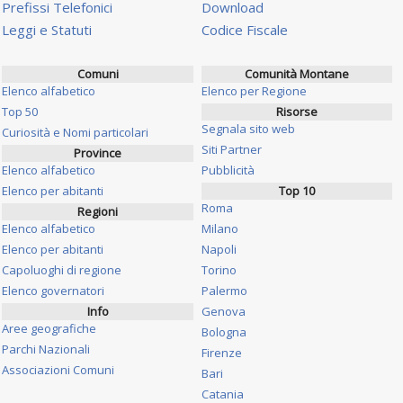
Prefissi Telefonici
Download
Leggi e Statuti
Codice Fiscale
Comuni
Comunità Montane
Elenco alfabetico
Elenco per Regione
Top 50
Risorse
Segnala sito web
Curiosità e Nomi particolari
Siti Partner
Province
Elenco alfabetico
Pubblicità
Elenco per abitanti
Top 10
Roma
Regioni
Elenco alfabetico
Milano
Elenco per abitanti
Napoli
Capoluoghi di regione
Torino
Elenco governatori
Palermo
Info
Genova
Aree geografiche
Bologna
Parchi Nazionali
Firenze
Associazioni Comuni
Bari
Catania