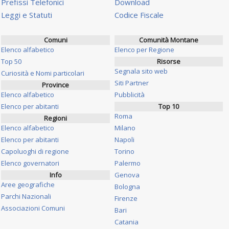
Prefissi Telefonici
Download
Leggi e Statuti
Codice Fiscale
Comuni
Comunità Montane
Elenco alfabetico
Elenco per Regione
Top 50
Risorse
Segnala sito web
Curiosità e Nomi particolari
Siti Partner
Province
Elenco alfabetico
Pubblicità
Elenco per abitanti
Top 10
Roma
Regioni
Elenco alfabetico
Milano
Elenco per abitanti
Napoli
Capoluoghi di regione
Torino
Elenco governatori
Palermo
Info
Genova
Aree geografiche
Bologna
Parchi Nazionali
Firenze
Associazioni Comuni
Bari
Catania