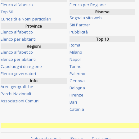
Elenco alfabetico
Elenco per Regione
Top 50
Risorse
Segnala sito web
Curiosità e Nomi particolari
Siti Partner
Province
Elenco alfabetico
Pubblicità
Elenco per abitanti
Top 10
Roma
Regioni
Elenco alfabetico
Milano
Elenco per abitanti
Napoli
Capoluoghi di regione
Torino
Elenco governatori
Palermo
Info
Genova
Aree geografiche
Bologna
Parchi Nazionali
Firenze
Associazioni Comuni
Bari
Catania
Note redazionali
Privacy
Disclaimer