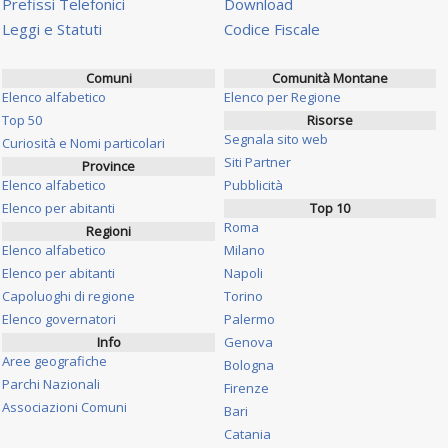
Prefissi Telefonici
Download
Leggi e Statuti
Codice Fiscale
Comuni
Comunità Montane
Elenco alfabetico
Elenco per Regione
Top 50
Risorse
Segnala sito web
Curiosità e Nomi particolari
Siti Partner
Province
Elenco alfabetico
Pubblicità
Elenco per abitanti
Top 10
Roma
Regioni
Elenco alfabetico
Milano
Elenco per abitanti
Napoli
Capoluoghi di regione
Torino
Elenco governatori
Palermo
Info
Genova
Aree geografiche
Bologna
Parchi Nazionali
Firenze
Associazioni Comuni
Bari
Catania