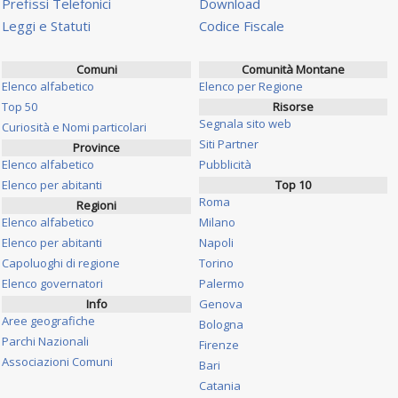
Prefissi Telefonici
Download
Leggi e Statuti
Codice Fiscale
Comuni
Comunità Montane
Elenco alfabetico
Elenco per Regione
Top 50
Risorse
Segnala sito web
Curiosità e Nomi particolari
Siti Partner
Province
Elenco alfabetico
Pubblicità
Elenco per abitanti
Top 10
Roma
Regioni
Elenco alfabetico
Milano
Elenco per abitanti
Napoli
Capoluoghi di regione
Torino
Elenco governatori
Palermo
Info
Genova
Aree geografiche
Bologna
Parchi Nazionali
Firenze
Associazioni Comuni
Bari
Catania