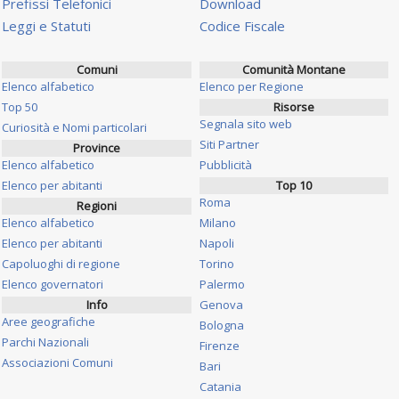
Prefissi Telefonici
Download
Leggi e Statuti
Codice Fiscale
Comuni
Comunità Montane
Elenco alfabetico
Elenco per Regione
Top 50
Risorse
Segnala sito web
Curiosità e Nomi particolari
Siti Partner
Province
Elenco alfabetico
Pubblicità
Elenco per abitanti
Top 10
Roma
Regioni
Elenco alfabetico
Milano
Elenco per abitanti
Napoli
Capoluoghi di regione
Torino
Elenco governatori
Palermo
Info
Genova
Aree geografiche
Bologna
Parchi Nazionali
Firenze
Associazioni Comuni
Bari
Catania