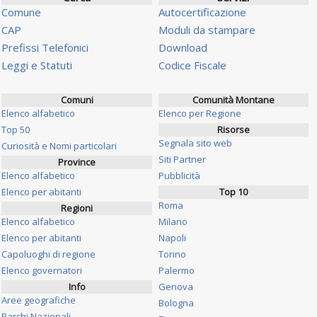
Comune
Autocertificazione
CAP
Moduli da stampare
Prefissi Telefonici
Download
Leggi e Statuti
Codice Fiscale
Comuni
Comunità Montane
Elenco alfabetico
Elenco per Regione
Top 50
Risorse
Segnala sito web
Curiosità e Nomi particolari
Siti Partner
Province
Elenco alfabetico
Pubblicità
Elenco per abitanti
Top 10
Roma
Regioni
Elenco alfabetico
Milano
Elenco per abitanti
Napoli
Capoluoghi di regione
Torino
Elenco governatori
Palermo
Info
Genova
Aree geografiche
Bologna
Parchi Nazionali