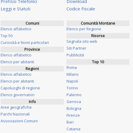
Prefissi Telefonici
Download
Leggi e Statuti
Codice Fiscale
Comuni
Comunità Montane
Elenco alfabetico
Elenco per Regione
Top 50
Risorse
Segnala sito web
Curiosità e Nomi particolari
Siti Partner
Province
Elenco alfabetico
Pubblicità
Elenco per abitanti
Top 10
Roma
Regioni
Elenco alfabetico
Milano
Elenco per abitanti
Napoli
Capoluoghi di regione
Torino
Elenco governatori
Palermo
Info
Genova
Aree geografiche
Bologna
Parchi Nazionali
Firenze
Associazioni Comuni
Bari
Catania