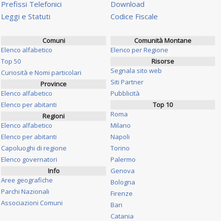
Prefissi Telefonici
Download
Leggi e Statuti
Codice Fiscale
Comuni
Comunità Montane
Elenco alfabetico
Elenco per Regione
Top 50
Risorse
Segnala sito web
Curiosità e Nomi particolari
Siti Partner
Province
Elenco alfabetico
Pubblicità
Elenco per abitanti
Top 10
Roma
Regioni
Elenco alfabetico
Milano
Elenco per abitanti
Napoli
Capoluoghi di regione
Torino
Elenco governatori
Palermo
Info
Genova
Aree geografiche
Bologna
Parchi Nazionali
Firenze
Associazioni Comuni
Bari
Catania