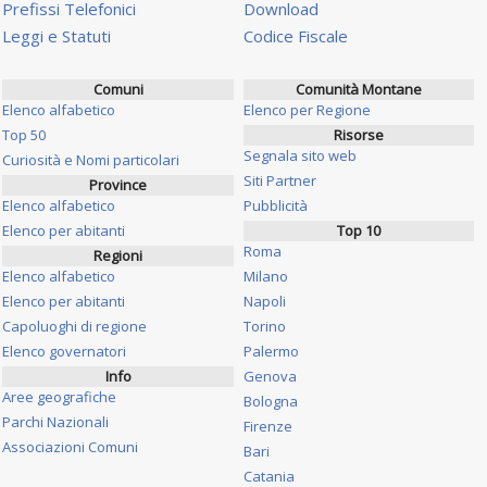
Prefissi Telefonici
Download
Leggi e Statuti
Codice Fiscale
Comuni
Comunità Montane
Elenco alfabetico
Elenco per Regione
Top 50
Risorse
Segnala sito web
Curiosità e Nomi particolari
Siti Partner
Province
Elenco alfabetico
Pubblicità
Elenco per abitanti
Top 10
Roma
Regioni
Elenco alfabetico
Milano
Elenco per abitanti
Napoli
Capoluoghi di regione
Torino
Elenco governatori
Palermo
Info
Genova
Aree geografiche
Bologna
Parchi Nazionali
Firenze
Associazioni Comuni
Bari
Catania