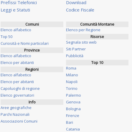
Prefissi Telefonici
Download
Leggi e Statuti
Codice Fiscale
Comuni
Comunità Montane
Elenco alfabetico
Elenco per Regione
Top 50
Risorse
Segnala sito web
Curiosità e Nomi particolari
Siti Partner
Province
Elenco alfabetico
Pubblicità
Elenco per abitanti
Top 10
Roma
Regioni
Elenco alfabetico
Milano
Elenco per abitanti
Napoli
Capoluoghi di regione
Torino
Elenco governatori
Palermo
Info
Genova
Aree geografiche
Bologna
Parchi Nazionali
Firenze
Associazioni Comuni
Bari
Catania