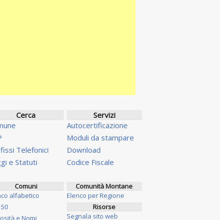
Cerca
Servizi
mune
Autocertificazione
P
Moduli da stampare
fissi Telefonici
Download
gi e Statuti
Codice Fiscale
Comuni
Comunità Montane
nco alfabetico
Elenco per Regione
 50
Risorse
Segnala sito web
iosità e Nomi