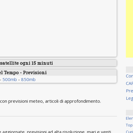
atellite ogni 15 minuti
el Tempo - Previsioni
Co
-
500mb
-
850mb
CA
Pre
Leg
on previsioni meteo, articoli di approfondimento.
Ele
Top
ggiornate, previsioni ad alta risoluzione, mari e venti,
Cur