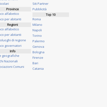
icolari
Siti Partner
Province
Pubblicità
nco alfabetico
Top 10
co per abitanti
Roma
Regioni
Milano
nco alfabetico
Napoli
co per abitanti
Torino
oluoghi di regione
Palermo
nco governatori
Genova
Info
Bologna
e geografiche
Firenze
chi Nazionali
Bari
ociazioni Comuni
Catania