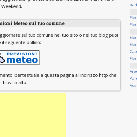
part
il Weekend.
Ele
isioni Meteo sul tuo comune
Elen
ggiornate sul tuo comune nel tuo sito o nel tuo blog puoi
Ele
 il seguente bollino:
Elen
Cap
Ele
Are
egamento ipertestuale a questa pagina all'indirizzo http che
Par
trovi in alto.
Ass