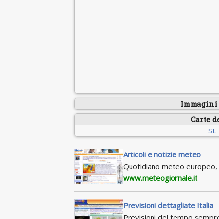
Immagini s
Carte d
SL
Articoli e notizie meteo
Quotidiano meteo europeo, c
www.meteogiornale.it
Previsioni dettagliate Italia
Previsioni del tempo sempre a