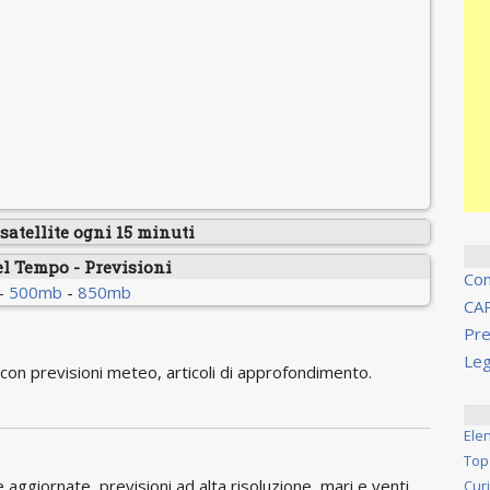
atellite ogni 15 minuti
el Tempo - Previsioni
Co
-
500mb
-
850mb
CA
Pre
Leg
on previsioni meteo, articoli di approfondimento.
Ele
Top
ggiornate, previsioni ad alta risoluzione, mari e venti,
Cur