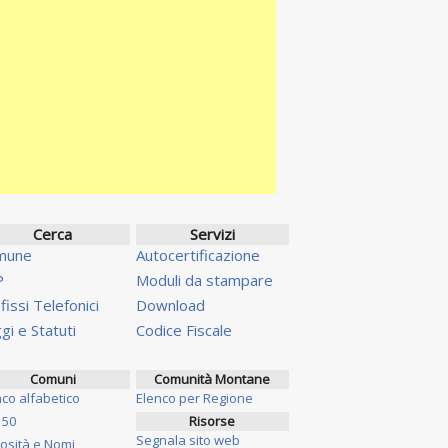
Cerca
Servizi
mune
Autocertificazione
P
Moduli da stampare
fissi Telefonici
Download
gi e Statuti
Codice Fiscale
Comuni
Comunità Montane
nco alfabetico
Elenco per Regione
 50
Risorse
Segnala sito web
iosità e Nomi