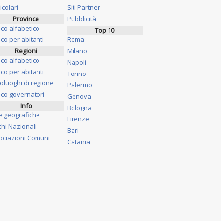
icolari
Siti Partner
Province
Pubblicità
nco alfabetico
Top 10
co per abitanti
Roma
Regioni
Milano
nco alfabetico
Napoli
co per abitanti
Torino
oluoghi di regione
Palermo
nco governatori
Genova
Info
Bologna
e geografiche
Firenze
chi Nazionali
Bari
ociazioni Comuni
Catania