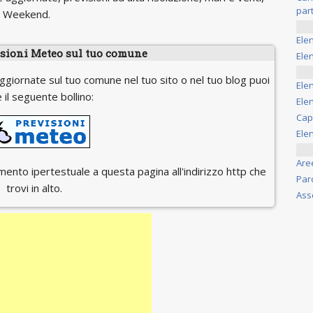
part
il Weekend.
Ele
isioni Meteo sul tuo comune
Elen
ggiornate sul tuo comune nel tuo sito o nel tuo blog puoi
Ele
 il seguente bollino:
Elen
Cap
Ele
Are
egamento ipertestuale a questa pagina all'indirizzo http che
Par
trovi in alto.
Ass