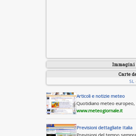
Immagini s
Carte d
SL
Articoli e notizie meteo
Quotidiano meteo europeo, c
www.meteogiornale.it
Previsioni dettagliate Italia
Previsioni del tempo sempre a