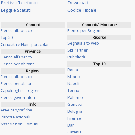
Prefissi Telefonici
Download
Leggi e Statuti
Codice Fiscale
Comuni
Comunità Montane
Elenco alfabetico
Elenco per Regione
Top 50
Risorse
Segnala sito web
Curiosità e Nomi particolari
Siti Partner
Province
Elenco alfabetico
Pubblicità
Elenco per abitanti
Top 10
Roma
Regioni
Elenco alfabetico
Milano
Elenco per abitanti
Napoli
Capoluoghi di regione
Torino
Elenco governatori
Palermo
Info
Genova
Aree geografiche
Bologna
Parchi Nazionali
Firenze
Associazioni Comuni
Bari
Catania