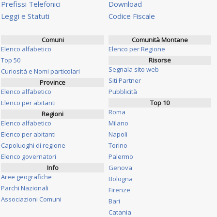
Prefissi Telefonici
Download
Leggi e Statuti
Codice Fiscale
Comuni
Comunità Montane
Elenco alfabetico
Elenco per Regione
Top 50
Risorse
Segnala sito web
Curiosità e Nomi particolari
Siti Partner
Province
Elenco alfabetico
Pubblicità
Elenco per abitanti
Top 10
Roma
Regioni
Elenco alfabetico
Milano
Elenco per abitanti
Napoli
Capoluoghi di regione
Torino
Elenco governatori
Palermo
Info
Genova
Aree geografiche
Bologna
Parchi Nazionali
Firenze
Associazioni Comuni
Bari
Catania