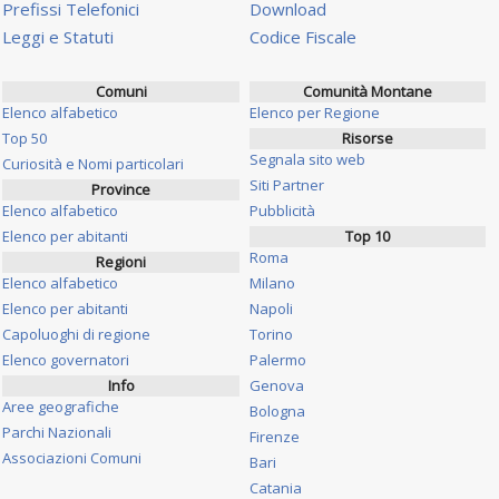
Prefissi Telefonici
Download
Leggi e Statuti
Codice Fiscale
Comuni
Comunità Montane
Elenco alfabetico
Elenco per Regione
Top 50
Risorse
Segnala sito web
Curiosità e Nomi particolari
Siti Partner
Province
Elenco alfabetico
Pubblicità
Elenco per abitanti
Top 10
Roma
Regioni
Elenco alfabetico
Milano
Elenco per abitanti
Napoli
Capoluoghi di regione
Torino
Elenco governatori
Palermo
Info
Genova
Aree geografiche
Bologna
Parchi Nazionali
Firenze
Associazioni Comuni
Bari
Catania