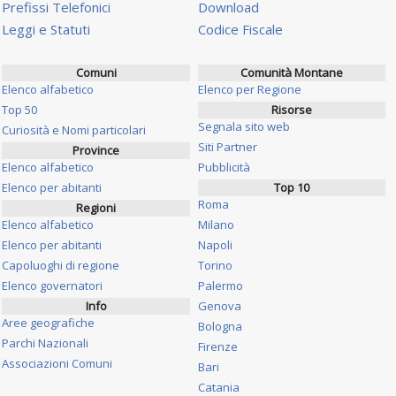
Prefissi Telefonici
Download
Leggi e Statuti
Codice Fiscale
Comuni
Comunità Montane
Elenco alfabetico
Elenco per Regione
Top 50
Risorse
Segnala sito web
Curiosità e Nomi particolari
Siti Partner
Province
Elenco alfabetico
Pubblicità
Elenco per abitanti
Top 10
Roma
Regioni
Elenco alfabetico
Milano
Elenco per abitanti
Napoli
Capoluoghi di regione
Torino
Elenco governatori
Palermo
Info
Genova
Aree geografiche
Bologna
Parchi Nazionali
Firenze
Associazioni Comuni
Bari
Catania