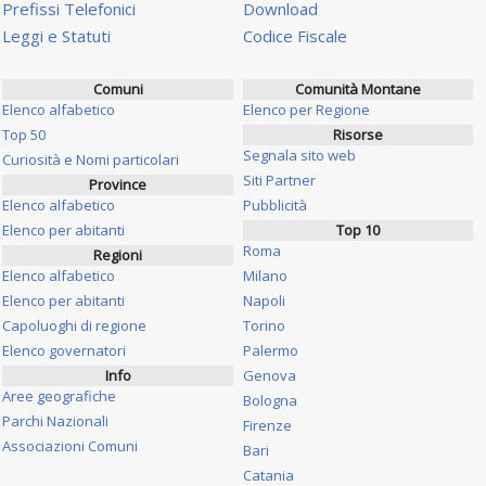
Prefissi Telefonici
Download
Leggi e Statuti
Codice Fiscale
Comuni
Comunità Montane
Elenco alfabetico
Elenco per Regione
Top 50
Risorse
Segnala sito web
Curiosità e Nomi particolari
Siti Partner
Province
Elenco alfabetico
Pubblicità
Elenco per abitanti
Top 10
Roma
Regioni
Elenco alfabetico
Milano
Elenco per abitanti
Napoli
Capoluoghi di regione
Torino
Elenco governatori
Palermo
Info
Genova
Aree geografiche
Bologna
Parchi Nazionali
Firenze
Associazioni Comuni
Bari
Catania