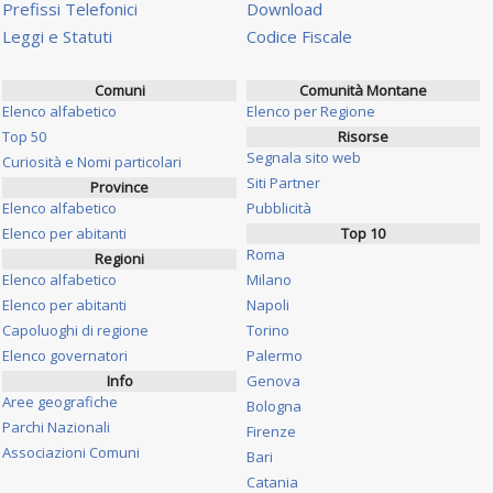
Prefissi Telefonici
Download
Leggi e Statuti
Codice Fiscale
Comuni
Comunità Montane
Elenco alfabetico
Elenco per Regione
Top 50
Risorse
Segnala sito web
Curiosità e Nomi particolari
Siti Partner
Province
Elenco alfabetico
Pubblicità
Elenco per abitanti
Top 10
Roma
Regioni
Elenco alfabetico
Milano
Elenco per abitanti
Napoli
Capoluoghi di regione
Torino
Elenco governatori
Palermo
Info
Genova
Aree geografiche
Bologna
Parchi Nazionali
Firenze
Associazioni Comuni
Bari
Catania