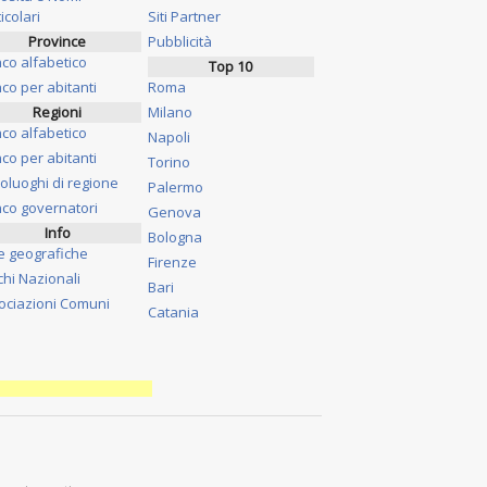
icolari
Siti Partner
Province
Pubblicità
nco alfabetico
Top 10
co per abitanti
Roma
Regioni
Milano
nco alfabetico
Napoli
co per abitanti
Torino
oluoghi di regione
Palermo
nco governatori
Genova
Info
Bologna
e geografiche
Firenze
chi Nazionali
Bari
ociazioni Comuni
Catania