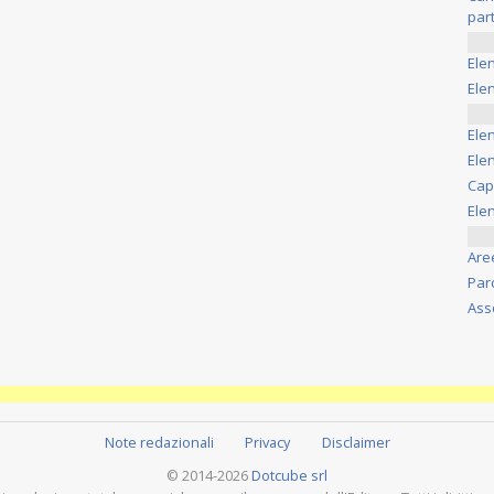
part
Ele
Elen
Ele
Elen
Cap
Ele
Are
Par
Ass
Note redazionali
Privacy
Disclaimer
© 2014-2026
Dotcube srl