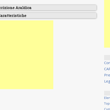
crizione Araldica
aratteristiche
Co
CA
Pre
Leg
Ele
Top
Cur