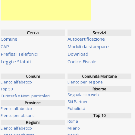
Cerca
Servizi
Comune
Autocertificazione
CAP
Moduli da stampare
Prefissi Telefonici
Download
Leggi e Statuti
Codice Fiscale
Comuni
Comunità Montane
Elenco alfabetico
Elenco per Regione
Top 50
Risorse
Segnala sito web
Curiosità e Nomi particolari
Siti Partner
Province
Elenco alfabetico
Pubblicità
Elenco per abitanti
Top 10
Roma
Regioni
Elenco alfabetico
Milano
Elenco per abitanti
Napoli