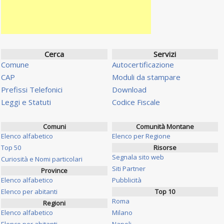
Cerca
Servizi
Comune
Autocertificazione
CAP
Moduli da stampare
Prefissi Telefonici
Download
Leggi e Statuti
Codice Fiscale
Comuni
Comunità Montane
Elenco alfabetico
Elenco per Regione
Top 50
Risorse
Segnala sito web
Curiosità e Nomi particolari
Siti Partner
Province
Elenco alfabetico
Pubblicità
Elenco per abitanti
Top 10
Roma
Regioni
Elenco alfabetico
Milano
Elenco per abitanti
Napoli