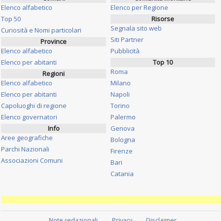
Elenco alfabetico
Elenco per Regione
Top 50
Risorse
Segnala sito web
Curiosità e Nomi particolari
Siti Partner
Province
Elenco alfabetico
Pubblicità
Elenco per abitanti
Top 10
Roma
Regioni
Elenco alfabetico
Milano
Elenco per abitanti
Napoli
Capoluoghi di regione
Torino
Elenco governatori
Palermo
Info
Genova
Aree geografiche
Bologna
Parchi Nazionali
Firenze
Associazioni Comuni
Bari
Catania
Note redazionali
Privacy
Disclaimer