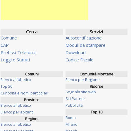
Cerca
Servizi
Comune
Autocertificazione
CAP
Moduli da stampare
Prefissi Telefonici
Download
Leggi e Statuti
Codice Fiscale
Comuni
Comunità Montane
Elenco alfabetico
Elenco per Regione
Top 50
Risorse
Segnala sito web
Curiosità e Nomi particolari
Siti Partner
Province
Elenco alfabetico
Pubblicità
Elenco per abitanti
Top 10
Roma
Regioni
Elenco alfabetico
Milano
Elenco per abitanti
Napoli