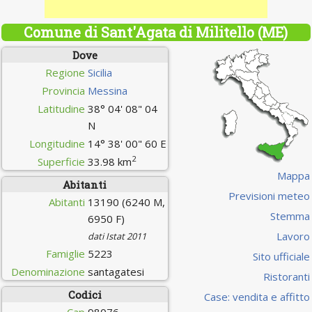
Comune di Sant'Agata di Militello (ME)
Dove
Regione
Sicilia
Provincia
Messina
Latitudine
38° 04' 08" 04
N
Longitudine
14° 38' 00" 60 E
2
Superficie
33.98 km
Mappa
Abitanti
Previsioni meteo
Abitanti
13190 (6240 M,
Stemma
6950 F)
Lavoro
dati Istat 2011
Famiglie
5223
Sito ufficiale
Denominazione
santagatesi
Ristoranti
Codici
Case: vendita e affitto