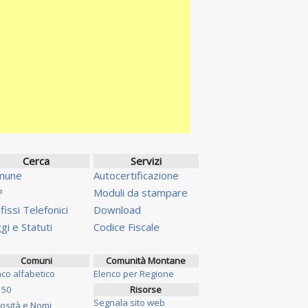
Cerca
Servizi
mune
Autocertificazione
P
Moduli da stampare
fissi Telefonici
Download
gi e Statuti
Codice Fiscale
Comuni
Comunità Montane
nco alfabetico
Elenco per Regione
 50
Risorse
Segnala sito web
iosità e Nomi