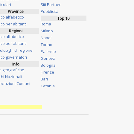
icolari
Siti Partner
Province
Pubblicità
nco alfabetico
Top 10
co per abitanti
Roma
Regioni
Milano
nco alfabetico
Napoli
co per abitanti
Torino
oluoghi di regione
Palermo
nco governatori
Genova
Info
Bologna
e geografiche
Firenze
chi Nazionali
Bari
ociazioni Comuni
Catania