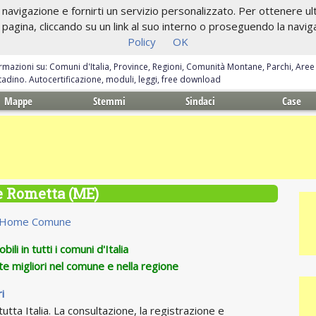
navigazione e fornirti un servizio personalizzato. Per ottenere ulte
gina, cliccando su un link al suo interno o proseguendo la navigazi
Policy
OK
ormazioni su: Comuni d'Italia, Province, Regioni, Comunità Montane, Parchi, Are
ittadino. Autocertificazione, moduli, leggi, free download
Mappe
Stemmi
Sindaci
Case
e Rometta (ME)
Home Comune
ili in tutti i comuni d'Italia
te migliori nel comune e nella regione
i
utta Italia. La consultazione, la registrazione e