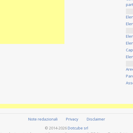
part
Ele
Elen
Ele
Elen
Cap
Ele
Are
Par
Ass
Note redazionali
Privacy
Disclaimer
© 2014-2026
Dotcube srl