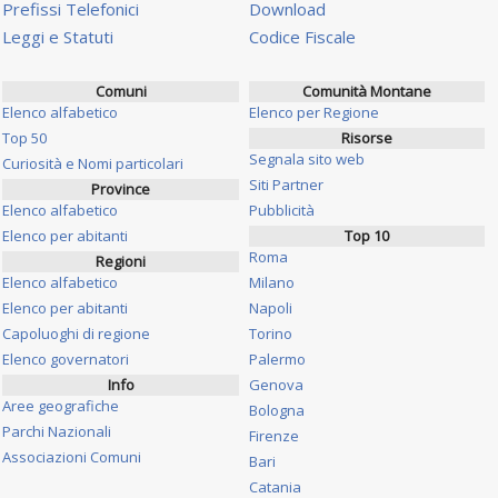
Prefissi Telefonici
Download
Leggi e Statuti
Codice Fiscale
Comuni
Comunità Montane
Elenco alfabetico
Elenco per Regione
Top 50
Risorse
Segnala sito web
Curiosità e Nomi particolari
Siti Partner
Province
Elenco alfabetico
Pubblicità
Elenco per abitanti
Top 10
Roma
Regioni
Elenco alfabetico
Milano
Elenco per abitanti
Napoli
Capoluoghi di regione
Torino
Elenco governatori
Palermo
Info
Genova
Aree geografiche
Bologna
Parchi Nazionali
Firenze
Associazioni Comuni
Bari
Catania