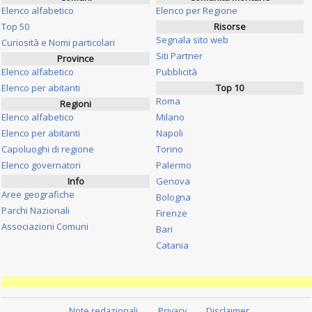
Elenco alfabetico
Elenco per Regione
Top 50
Risorse
Segnala sito web
Curiosità e Nomi particolari
Siti Partner
Province
Elenco alfabetico
Pubblicità
Elenco per abitanti
Top 10
Roma
Regioni
Elenco alfabetico
Milano
Elenco per abitanti
Napoli
Capoluoghi di regione
Torino
Elenco governatori
Palermo
Info
Genova
Aree geografiche
Bologna
Parchi Nazionali
Firenze
Associazioni Comuni
Bari
Catania
Note redazionali
Privacy
Disclaimer