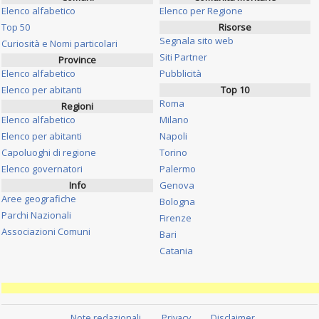
Elenco alfabetico
Elenco per Regione
Top 50
Risorse
Segnala sito web
Curiosità e Nomi particolari
Siti Partner
Province
Elenco alfabetico
Pubblicità
Elenco per abitanti
Top 10
Roma
Regioni
Elenco alfabetico
Milano
Elenco per abitanti
Napoli
Capoluoghi di regione
Torino
Elenco governatori
Palermo
Info
Genova
Aree geografiche
Bologna
Parchi Nazionali
Firenze
Associazioni Comuni
Bari
Catania
Note redazionali
Privacy
Disclaimer