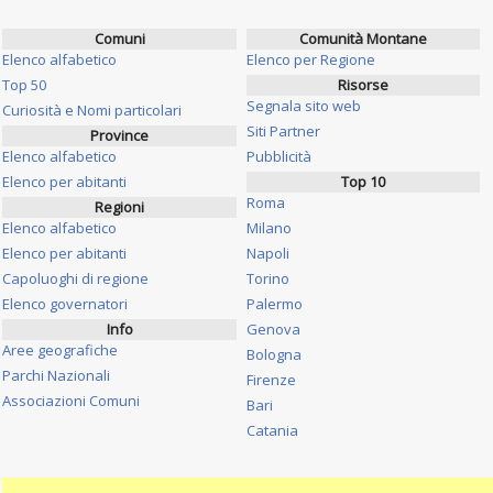
Comuni
Comunità Montane
Elenco alfabetico
Elenco per Regione
Top 50
Risorse
Segnala sito web
Curiosità e Nomi particolari
Siti Partner
Province
Elenco alfabetico
Pubblicità
Elenco per abitanti
Top 10
Roma
Regioni
Elenco alfabetico
Milano
Elenco per abitanti
Napoli
Capoluoghi di regione
Torino
Elenco governatori
Palermo
Info
Genova
Aree geografiche
Bologna
Parchi Nazionali
Firenze
Associazioni Comuni
Bari
Catania