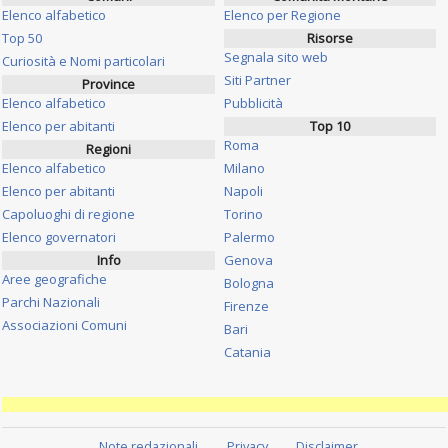
Elenco alfabetico
Elenco per Regione
Top 50
Risorse
Segnala sito web
Curiosità e Nomi particolari
Siti Partner
Province
Elenco alfabetico
Pubblicità
Elenco per abitanti
Top 10
Roma
Regioni
Elenco alfabetico
Milano
Elenco per abitanti
Napoli
Capoluoghi di regione
Torino
Elenco governatori
Palermo
Info
Genova
Aree geografiche
Bologna
Parchi Nazionali
Firenze
Associazioni Comuni
Bari
Catania
Note redazionali
Privacy
Disclaimer