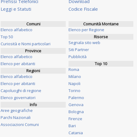
Prefissi Telefonici
Download
Leggi e Statuti
Codice Fiscale
Comuni
Comunità Montane
Elenco alfabetico
Elenco per Regione
Top 50
Risorse
Segnala sito web
Curiosità e Nomi particolari
Siti Partner
Province
Elenco alfabetico
Pubblicità
Elenco per abitanti
Top 10
Roma
Regioni
Elenco alfabetico
Milano
Elenco per abitanti
Napoli
Capoluoghi di regione
Torino
Elenco governatori
Palermo
Info
Genova
Aree geografiche
Bologna
Parchi Nazionali
Firenze
Associazioni Comuni
Bari
Catania