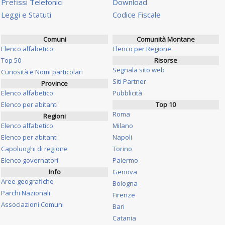
Prefissi Telefonici
Download
Leggi e Statuti
Codice Fiscale
Comuni
Comunità Montane
Elenco alfabetico
Elenco per Regione
Top 50
Risorse
Segnala sito web
Curiosità e Nomi particolari
Siti Partner
Province
Elenco alfabetico
Pubblicità
Elenco per abitanti
Top 10
Roma
Regioni
Elenco alfabetico
Milano
Elenco per abitanti
Napoli
Capoluoghi di regione
Torino
Elenco governatori
Palermo
Info
Genova
Aree geografiche
Bologna
Parchi Nazionali
Firenze
Associazioni Comuni
Bari
Catania