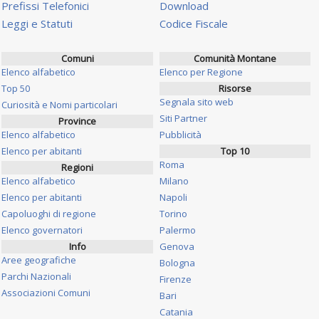
Prefissi Telefonici
Download
Leggi e Statuti
Codice Fiscale
Comuni
Comunità Montane
Elenco alfabetico
Elenco per Regione
Top 50
Risorse
Segnala sito web
Curiosità e Nomi particolari
Siti Partner
Province
Elenco alfabetico
Pubblicità
Elenco per abitanti
Top 10
Roma
Regioni
Elenco alfabetico
Milano
Elenco per abitanti
Napoli
Capoluoghi di regione
Torino
Elenco governatori
Palermo
Info
Genova
Aree geografiche
Bologna
Parchi Nazionali
Firenze
Associazioni Comuni
Bari
Catania