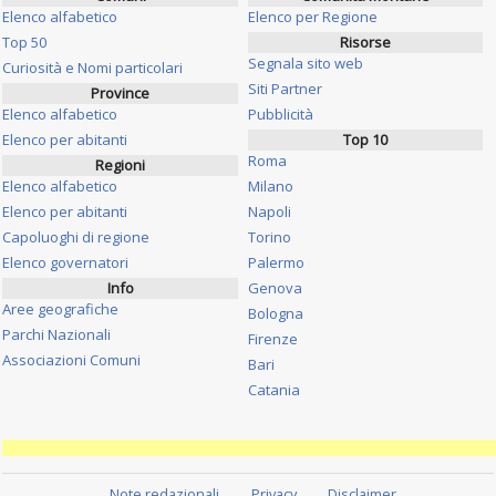
Elenco alfabetico
Elenco per Regione
Top 50
Risorse
Segnala sito web
Curiosità e Nomi particolari
Siti Partner
Province
Elenco alfabetico
Pubblicità
Elenco per abitanti
Top 10
Roma
Regioni
Elenco alfabetico
Milano
Elenco per abitanti
Napoli
Capoluoghi di regione
Torino
Elenco governatori
Palermo
Info
Genova
Aree geografiche
Bologna
Parchi Nazionali
Firenze
Associazioni Comuni
Bari
Catania
Note redazionali
Privacy
Disclaimer