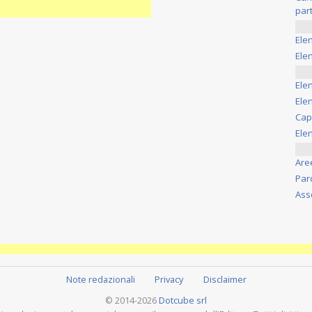
part
Ele
Elen
Ele
Elen
Cap
Ele
Are
Par
Ass
Note redazionali
Privacy
Disclaimer
© 2014-2026
Dotcube srl