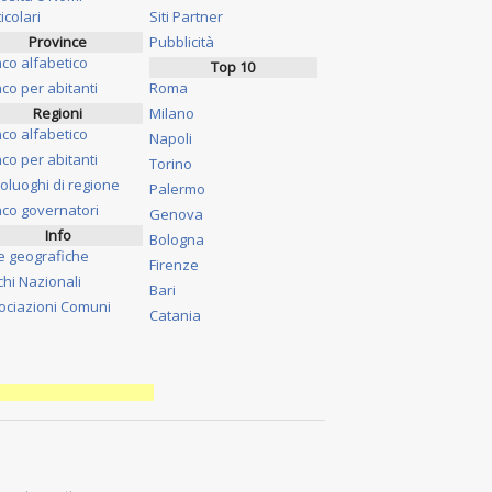
icolari
Siti Partner
Province
Pubblicità
nco alfabetico
Top 10
co per abitanti
Roma
Regioni
Milano
nco alfabetico
Napoli
co per abitanti
Torino
oluoghi di regione
Palermo
nco governatori
Genova
Info
Bologna
e geografiche
Firenze
chi Nazionali
Bari
ociazioni Comuni
Catania