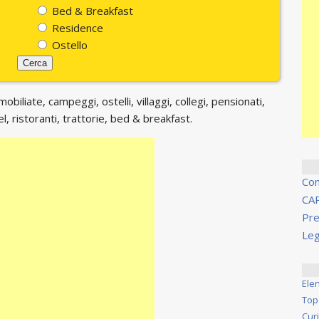
Bed & Breakfast
Residence
Ostello
biliate, campeggi, ostelli, villaggi, collegi, pensionati,
, ristoranti, trattorie, bed & breakfast.
Co
CA
Pre
Leg
Ele
Top
Cur