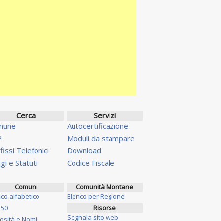
Cerca
Servizi
mune
Autocertificazione
P
Moduli da stampare
fissi Telefonici
Download
gi e Statuti
Codice Fiscale
Comuni
Comunità Montane
nco alfabetico
Elenco per Regione
 50
Risorse
Segnala sito web
iosità e Nomi