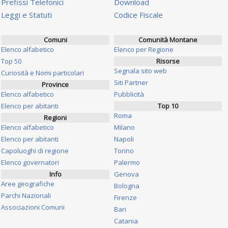
Prefissi Telefonici
Download
Leggi e Statuti
Codice Fiscale
Comuni
Comunità Montane
Elenco alfabetico
Elenco per Regione
Top 50
Risorse
Segnala sito web
Curiosità e Nomi particolari
Siti Partner
Province
Elenco alfabetico
Pubblicità
Elenco per abitanti
Top 10
Roma
Regioni
Elenco alfabetico
Milano
Elenco per abitanti
Napoli
Capoluoghi di regione
Torino
Elenco governatori
Palermo
Info
Genova
Aree geografiche
Bologna
Parchi Nazionali
Firenze
Associazioni Comuni
Bari
Catania