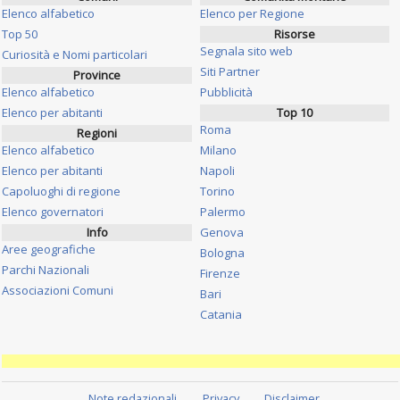
Elenco alfabetico
Elenco per Regione
Top 50
Risorse
Segnala sito web
Curiosità e Nomi particolari
Siti Partner
Province
Elenco alfabetico
Pubblicità
Elenco per abitanti
Top 10
Roma
Regioni
Elenco alfabetico
Milano
Elenco per abitanti
Napoli
Capoluoghi di regione
Torino
Elenco governatori
Palermo
Info
Genova
Aree geografiche
Bologna
Parchi Nazionali
Firenze
Associazioni Comuni
Bari
Catania
Note redazionali
Privacy
Disclaimer