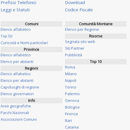
Prefissi Telefonici
Download
Leggi e Statuti
Codice Fiscale
Comuni
Comunità Montane
Elenco alfabetico
Elenco per Regione
Top 50
Risorse
Segnala sito web
Curiosità e Nomi particolari
Siti Partner
Province
Elenco alfabetico
Pubblicità
Elenco per abitanti
Top 10
Roma
Regioni
Elenco alfabetico
Milano
Elenco per abitanti
Napoli
Capoluoghi di regione
Torino
Elenco governatori
Palermo
Info
Genova
Aree geografiche
Bologna
Parchi Nazionali
Firenze
Associazioni Comuni
Bari
Catania