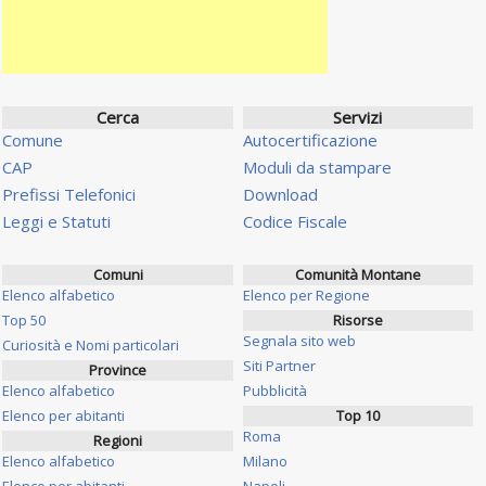
Cerca
Servizi
Comune
Autocertificazione
CAP
Moduli da stampare
Prefissi Telefonici
Download
Leggi e Statuti
Codice Fiscale
Comuni
Comunità Montane
Elenco alfabetico
Elenco per Regione
Top 50
Risorse
Segnala sito web
Curiosità e Nomi particolari
Siti Partner
Province
Elenco alfabetico
Pubblicità
Elenco per abitanti
Top 10
Roma
Regioni
Elenco alfabetico
Milano
Elenco per abitanti
Napoli