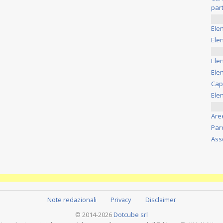
part
Ele
Elen
Ele
Elen
Cap
Ele
Are
Par
Ass
Note redazionali
Privacy
Disclaimer
© 2014-2026
Dotcube srl