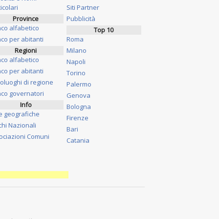
icolari
Siti Partner
Province
Pubblicità
nco alfabetico
Top 10
co per abitanti
Roma
Regioni
Milano
nco alfabetico
Napoli
co per abitanti
Torino
oluoghi di regione
Palermo
nco governatori
Genova
Info
Bologna
e geografiche
Firenze
chi Nazionali
Bari
ociazioni Comuni
Catania