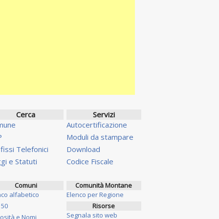
Cerca
Servizi
mune
Autocertificazione
P
Moduli da stampare
fissi Telefonici
Download
gi e Statuti
Codice Fiscale
Comuni
Comunità Montane
nco alfabetico
Elenco per Regione
 50
Risorse
Segnala sito web
iosità e Nomi