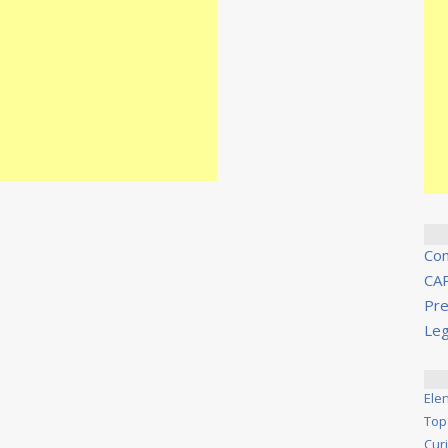
Co
CA
Pre
Leg
Ele
Top
Cur