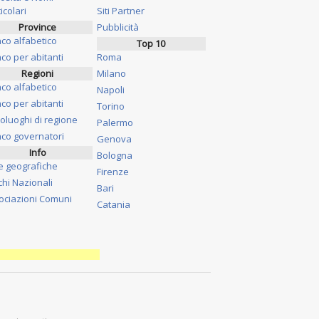
icolari
Siti Partner
Province
Pubblicità
nco alfabetico
Top 10
co per abitanti
Roma
Regioni
Milano
nco alfabetico
Napoli
co per abitanti
Torino
oluoghi di regione
Palermo
nco governatori
Genova
Info
Bologna
e geografiche
Firenze
chi Nazionali
Bari
ociazioni Comuni
Catania