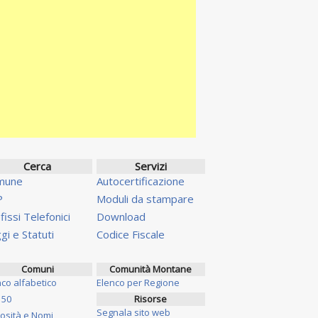
Cerca
Servizi
mune
Autocertificazione
P
Moduli da stampare
fissi Telefonici
Download
gi e Statuti
Codice Fiscale
Comuni
Comunità Montane
nco alfabetico
Elenco per Regione
 50
Risorse
Segnala sito web
iosità e Nomi