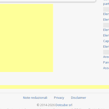
part
Ele
Elen
Ele
Elen
Cap
Ele
Are
Par
Ass
Note redazionali
Privacy
Disclaimer
© 2014-2026
Dotcube srl