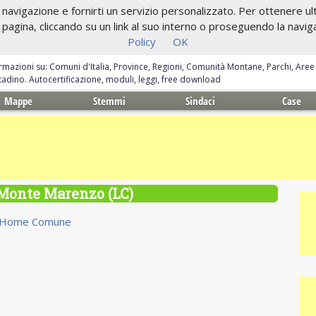
navigazione e fornirti un servizio personalizzato. Per ottenere ulte
gina, cliccando su un link al suo interno o proseguendo la navigazi
Policy
OK
ormazioni su: Comuni d'Italia, Province, Regioni, Comunità Montane, Parchi, Are
ittadino. Autocertificazione, moduli, leggi, free download
Mappe
Stemmi
Sindaci
Case
 Monte Marenzo (LC)
Home Comune