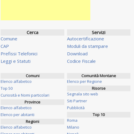
Cerca
Servizi
Comune
Autocertificazione
CAP
Moduli da stampare
Prefissi Telefonici
Download
Leggi e Statuti
Codice Fiscale
Comuni
Comunità Montane
Elenco alfabetico
Elenco per Regione
Top 50
Risorse
Segnala sito web
Curiosità e Nomi particolari
Siti Partner
Province
Elenco alfabetico
Pubblicità
Elenco per abitanti
Top 10
Roma
Regioni
Elenco alfabetico
Milano
Elenco per abitanti
Napoli