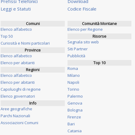
Prefissi Telefonici
Download
Leggi e Statuti
Codice Fiscale
Comuni
Comunità Montane
Elenco alfabetico
Elenco per Regione
Top 50
Risorse
Segnala sito web
Curiosità e Nomi particolari
Siti Partner
Province
Elenco alfabetico
Pubblicità
Elenco per abitanti
Top 10
Roma
Regioni
Elenco alfabetico
Milano
Elenco per abitanti
Napoli
Capoluoghi di regione
Torino
Elenco governatori
Palermo
Info
Genova
Aree geografiche
Bologna
Parchi Nazionali
Firenze
Associazioni Comuni
Bari
Catania