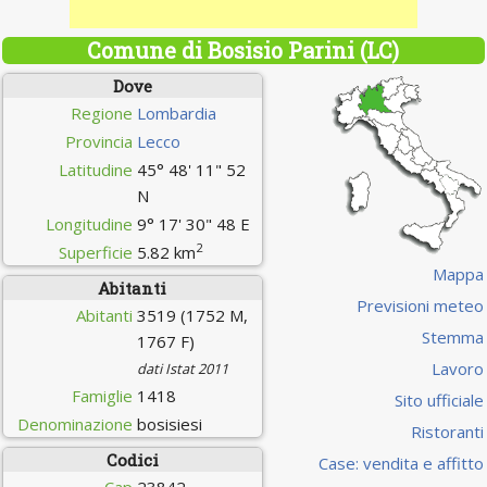
Comune di Bosisio Parini (LC)
Dove
Regione
Lombardia
Provincia
Lecco
Latitudine
45° 48' 11" 52
N
Longitudine
9° 17' 30" 48 E
2
Superficie
5.82 km
Mappa
Abitanti
Previsioni meteo
Abitanti
3519 (1752 M,
Stemma
1767 F)
Lavoro
dati Istat 2011
Famiglie
1418
Sito ufficiale
Denominazione
bosisiesi
Ristoranti
Codici
Case: vendita e affitto