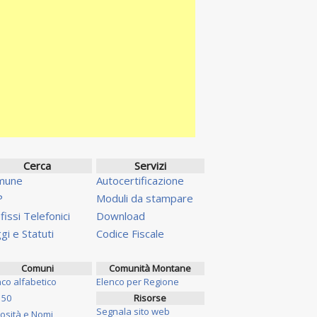
Cerca
Servizi
mune
Autocertificazione
P
Moduli da stampare
fissi Telefonici
Download
gi e Statuti
Codice Fiscale
Comuni
Comunità Montane
nco alfabetico
Elenco per Regione
 50
Risorse
Segnala sito web
iosità e Nomi