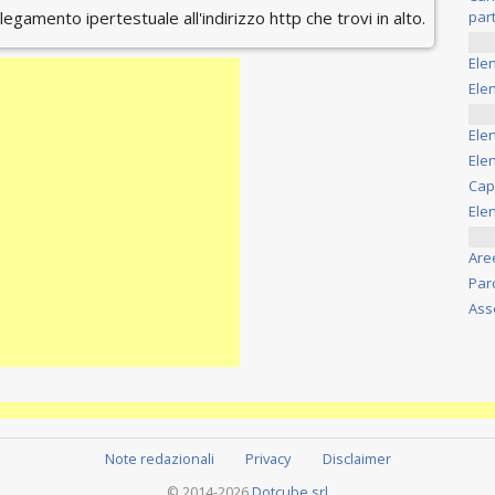
ollegamento ipertestuale all'indirizzo http che trovi in alto.
part
Ele
Elen
Ele
Elen
Cap
Ele
Are
Par
Ass
Note redazionali
Privacy
Disclaimer
© 2014-2026
Dotcube srl