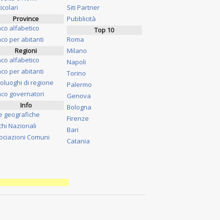
icolari
Siti Partner
Province
Pubblicità
nco alfabetico
Top 10
co per abitanti
Roma
Regioni
Milano
nco alfabetico
Napoli
co per abitanti
Torino
oluoghi di regione
Palermo
nco governatori
Genova
Info
Bologna
e geografiche
Firenze
chi Nazionali
Bari
ociazioni Comuni
Catania