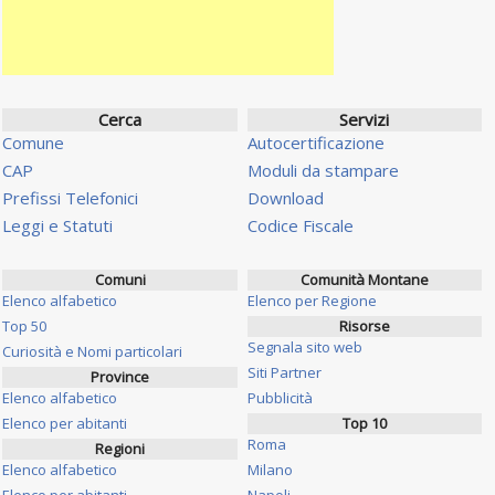
Cerca
Servizi
Comune
Autocertificazione
CAP
Moduli da stampare
Prefissi Telefonici
Download
Leggi e Statuti
Codice Fiscale
Comuni
Comunità Montane
Elenco alfabetico
Elenco per Regione
Top 50
Risorse
Segnala sito web
Curiosità e Nomi particolari
Siti Partner
Province
Elenco alfabetico
Pubblicità
Elenco per abitanti
Top 10
Roma
Regioni
Elenco alfabetico
Milano
Elenco per abitanti
Napoli