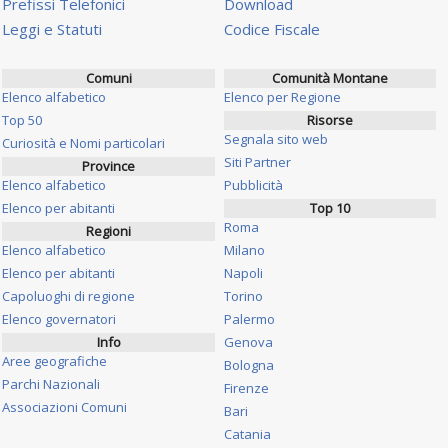
Prefissi Telefonici
Download
Leggi e Statuti
Codice Fiscale
Comuni
Comunità Montane
Elenco alfabetico
Elenco per Regione
Top 50
Risorse
Segnala sito web
Curiosità e Nomi particolari
Siti Partner
Province
Elenco alfabetico
Pubblicità
Elenco per abitanti
Top 10
Roma
Regioni
Elenco alfabetico
Milano
Elenco per abitanti
Napoli
Capoluoghi di regione
Torino
Elenco governatori
Palermo
Info
Genova
Aree geografiche
Bologna
Parchi Nazionali
Firenze
Associazioni Comuni
Bari
Catania