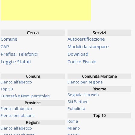
Cerca
Servizi
Comune
Autocertificazione
CAP
Moduli da stampare
Prefissi Telefonici
Download
Leggi e Statuti
Codice Fiscale
Comuni
Comunità Montane
Elenco alfabetico
Elenco per Regione
Top 50
Risorse
Segnala sito web
Curiosità e Nomi particolari
Siti Partner
Province
Elenco alfabetico
Pubblicità
Elenco per abitanti
Top 10
Roma
Regioni
Elenco alfabetico
Milano
Elenco per abitanti
Napoli